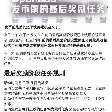
OpenSea 发币前最后的“短平快”撸毛机会来了。
今日上午，OpenSea 在 X 平台发文宣布，TGE 前的最后奖励阶段现已上线，用户现可登
录 OpenSea 领取宝箱。此前消息，
OpenSea TGE 前的最后奖励阶段设置价值 100 万美元奖池，包
括代币和
NFT
，用户通过交易和完成任务升级宝箱并获得奖励。
今日为 OpenSea TGE 前的最后奖励阶段任务的首日，全员任务进度清零，重新同一
起跑线交互。下面，Odaily星球日报手把手带大家参与 OpenSea 发币前的最后奖励
任务。
最后奖励阶段
任务规则
活动时间：9 月 16 日至 10 月 15 日，为期 30 天；
活动奖励：共 12 个级别的宝箱，等级从 1 至 12 级，每个宝箱都会包含一个宝藏，
赛季结束时宝箱等级越高，用户获得的奖励份额就越大；
活动任务：与第一赛季任务类似，包括各类链上交互、
NFT
买卖、社交任
务等。
活动注意点：
每日上线的任务均为限时任务
，需在规定时间内完成，根