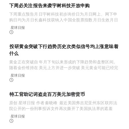
下周必关注｜CPI报告来袭；宇树科技开放申购（8.10-8.16）
下周重点预告8月10日宇树科技：初步询价日为8月5日，网上、网下申
购日均为8月10日；长鑫科技获纳入MSCI中国全股票指数，8月10日生效；8月12日
美国将于8月12日公布新一期CPI报告，或影响美联...
星球日报
2026-08-09 02:36:15
BIT 投研：黄金突破下行趋势，历史10次类似信号均上涨意味着
什么？
黄金正在突破自 2026 年 1 月下旬以来形成的下降趋势和盘整区间。
随着金价维持在 4,000 美元上方，并进一步突破 4,200 美元，黄金可能已经完
成筑底。与此同时，美联储政策预期、全球央行购金...
星球日报
2026-08-08 06:48:24
FBI特工背助记词，盗走百万美元加密货币
原创 | Odaily星球日报（@OdailyChina）作者 | 秦晓峰（@QinXiaofeng 888 ）最近，美国弗吉尼亚州东区联邦法
院公开的一份刑事投诉文件，再次撕开了美国执法界的遮羞
布。前...
星球日报
2026-08-08 04:27:46