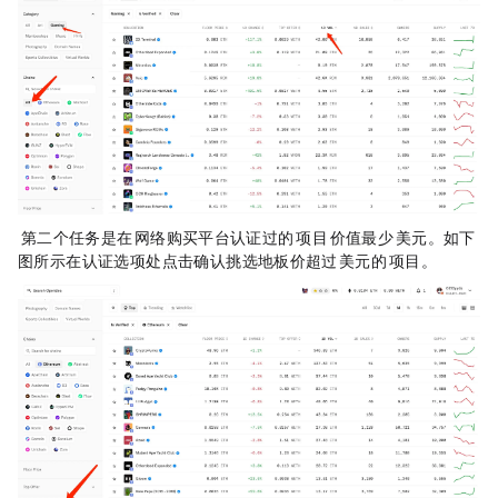
STEP 4. 第二个任务是在
ETH
网络购买平台认证过的 NFT 项目（NFT 价值最少 10 美元）。如下
图所示，在认证选项处点击确认，挑选地板价超过 10 美元的 NFT 项目。