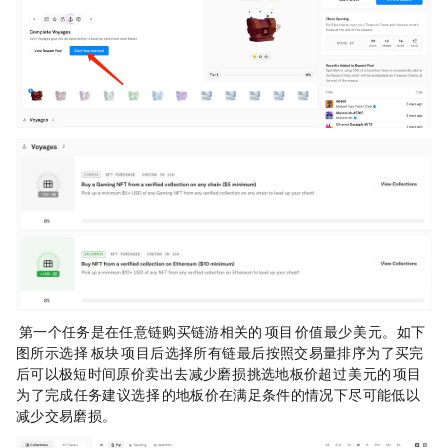
STEP 3. 第一个任务是在任意链购买链游相关的
NFT
项目（NFT 价值最少 5 美元）。如下
图所示，选择 Gaming 板块 NFT 项目后，选择所有链，最后按照交易量排序（为了买完 NFT
后可以极短时间原价卖出去，减少磨损），挑选地板价超过 5 美元的 NFT 项目
（为了完成任务建议选择 NFT 的地板价在满足条件的情况下尽可能低，以
减少交易磨损）。