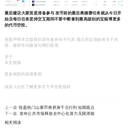
最后，建议大家若是准备参与 OpenSea 发币前的最后奥德赛任务就从今日开
始，且每日任务坚持交互，期间不要中断，拿到最高级别的宝箱，博更多
的代币
空投
。
免责声明：本文版权归原作者所有，不代表MyToken
www.mytokencap.com
观点和立场；如有关于内
容、版权等问题，请与我们联系。
关于MyToken：
https://www.mytokencap.com/
aboutus
本文链接：
https://www.mytokencap.com/
news/
529483.html
更多精彩内容请查阅
X(https://x.com/MyTokencap)
或加入社区了解更多
MyToken-官方华文电报群
https://t.me/mytoken_cn
上一篇:
悦盈：热门山寨币BNB将挤身千元行列 SOL,ADA短期观点
下一篇:
Nosana发布公共GPU市场，释放去中心化AI算力无限潜能
相关阅读