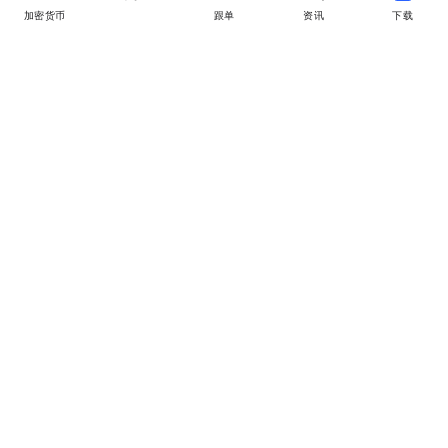
加密货币
MEME
跟单
资讯
下载APP
MyToken
关于我们
用户合作
商务合作
收录 & 广告申请
联系我们
© 2025 MyToken. All Rights Reserved