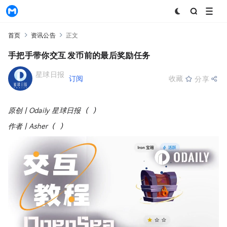
MyToken
首页
资讯公告
正文
手把手带你交互OpenSea发币前的最后奖励任务
星球日报
+订阅
收藏
分享
2025-09-16 04:49:50
原创 | Odaily 星球日报（
@OdailyChina
）
作者 | Asher（
@Asher_ 0210
）