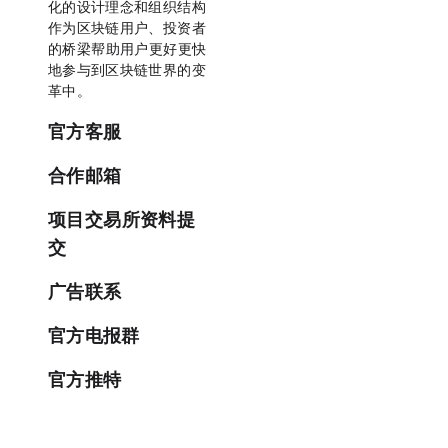
化的设计理念和组织结构，
作为区块链用户、投资者
的桥梁，帮助用户更好更快
地参与到区块链世界的变
革中。
官方客服
service@mytoken.io
合作邮箱
business@mytoken.io
项目/交易所资料提
交
content@mytoken.io
广告联系
advertising@mytoken.io
官方电报群
https://t.me/mytoken_cn
官方推特
https://x.com/MyTokencap