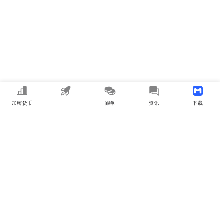
加密货币
MEME
跟单
资讯
下载APP
MyToken
关于我们
用户合作