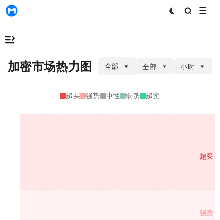
MyToken
加密市场RSI热力图
全部
全部
4小时
超买
强势
中性
弱势
超卖
超买
强势