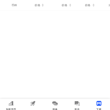
币种
价格
价格(1h%)
价格(24h%)
RS
加密货币
MEME
跟单
资讯
下载APP