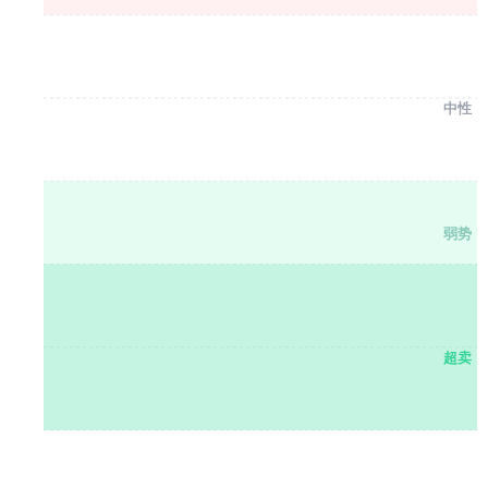
中性
弱势
超卖